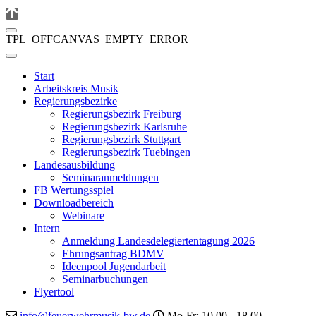
TPL_OFFCANVAS_EMPTY_ERROR
Start
Arbeitskreis Musik
Regierungsbezirke
Regierungsbezirk Freiburg
Regierungsbezirk Karlsruhe
Regierungsbezirk Stuttgart
Regierungsbezirk Tuebingen
Landesausbildung
Seminaranmeldungen
FB Wertungsspiel
Downloadbereich
Webinare
Intern
Anmeldung Landesdelegiertentagung 2026
Ehrungsantrag BDMV
Ideenpool Jugendarbeit
Seminarbuchungen
Flyertool
info@feuerwehrmusik-bw.de
Mo-Fr: 10.00 - 18.00