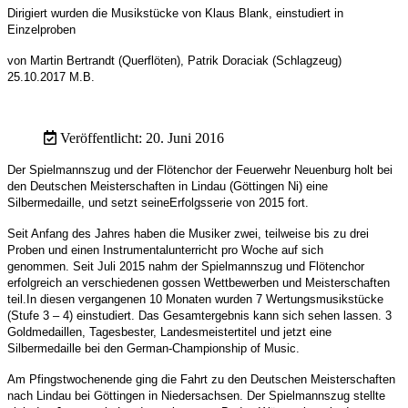
Dirigiert wurden die Musikstücke von Klaus Blank, einstudiert in
Einzelproben
von Martin Bertrandt (Querflöten), Patrik Doraciak (Schlagzeug)
25.10.2017 M.B.
Veröffentlicht: 20. Juni 2016
Der Spielmannszug und der Flötenchor der Feuerwehr Neuenburg holt bei
den Deutschen Meisterschaften in Lindau (Göttingen Ni) eine
Silbermedaille, und
setzt seineErfolgsserie von 2015 fort.
Seit Anfang des Jahres haben die Musiker zwei, teilweise bis zu drei
Proben und einen Instrumentalunterricht pro Woche auf sich
genommen.
Seit Juli 2015 nahm der Spielmannszug und Flötenchor
erfolgreich an verschiedenen gossen Wettbewerben und Meisterschaften
teil.
In diesen vergangenen 10 Monaten wurden 7 Wertungsmusikstücke
(Stufe 3 – 4) einstudiert.
Das Gesamtergebnis kann sich sehen lassen.
3
Goldmedaillen, Tagesbester, Landesmeister
titel und jetzt eine
Silbermedaille bei den German-Championship of Music.
Am Pfingstwochenende ging die Fahrt zu den Deutschen Meisterschaften
nach Lindau bei Göttingen in Niedersachsen. Der Spielmannszug stellte