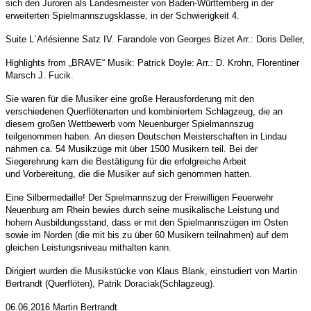
sich den Juroren als Landesmeister von Baden-Württemberg in der
erweiterten Spielmannszugsklasse, in der Schwierigkeit 4.
Suite L`Arlésienne Satz IV. Farandole von Georges Bizet Arr.: Doris Deller,
Highlights from
„BRAVE“ Musik: Patrick Doyle: Arr.: D. Krohn, Florentiner
Marsch J. Fucik.
Sie waren für die Musiker eine große Herausforderung mit den
verschiedenen Querflötenarten und kombiniertem Schlagzeug, die an
diesem großen Wettbewerb vom Neuenburger Spielmannszug
teilgenommen haben.
An diesen Deutschen Meisterschaften in Lindau
nahmen ca. 54 Musikzüge mit über 1500 Musikern teil.
Bei der
Siegerehrung kam die Bestätigung für die erfolgreiche Arbeit
und
Vorbereitung, die die Musiker auf sich genommen hatten.
Eine Silbermedaille!
Der Spielmannszug der Freiwilligen Feuerwehr
Neuenburg am Rhein bewies durch
seine musikalische Leistung und
hohem Ausbildungsstand, dass er mit den Spielmannszügen im Osten
sowie im Norden (die mit bis zu über 60 Musikern teilnahmen) auf dem
gleichen Leistungsniveau mithalten kann.
Dirigiert wurden die Musikstücke von Klaus Blank, einstudiert von Martin
Bertrandt (Querflöten), Patrik Doraciak
(Schlagzeug).
06.06.2016 Martin Bertrandt