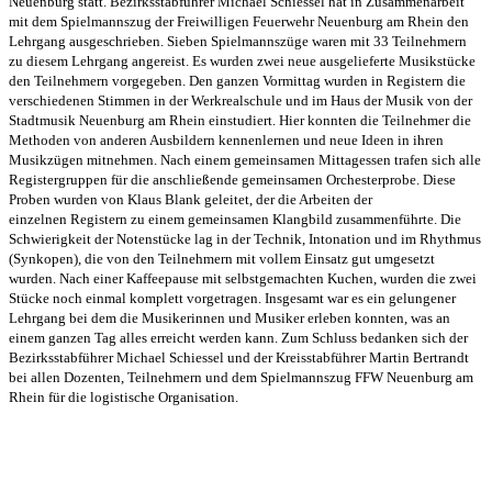
Neuenburg statt. Bezirksstabführer Michael Schiessel hat in Zusammenarbeit
mit dem Spielmannszug der Freiwilligen Feuerwehr Neuenburg am Rhein den
Lehrgang ausgeschrieben. Sieben Spielmannszüge waren mit 33 Teilnehmern
zu diesem Lehrgang angereist. Es wurden zwei neue ausgelieferte Musikstücke
den Teilnehmern vorgegeben. Den ganzen Vormittag wurden in Registern die
verschiedenen Stimmen in der Werkrealschule und im Haus der Musik von der
Stadtmusik Neuenburg am Rhein einstudiert. Hier konnten die Teilnehmer die
Methoden von anderen Ausbildern kennenlernen und neue Ideen in ihren
Musikzügen mitnehmen. Nach einem gemeinsamen Mittagessen trafen sich alle
Registergruppen für die anschließende gemeinsamen Orchesterprobe. Diese
Proben wurden von Klaus Blank geleitet, der die Arbeiten der
einzelnen Registern zu einem gemeinsamen Klangbild zusammenführte. Die
Schwierigkeit der Notenstücke lag in der Technik, Intonation und im Rhythmus
(Synkopen), die von den Teilnehmern mit vollem Einsatz gut umgesetzt
wurden. Nach einer Kaffeepause mit selbstgemachten Kuchen, wurden die zwei
Stücke noch einmal komplett vorgetragen. Insgesamt war es ein gelungener
Lehrgang bei dem die Musikerinnen und Musiker erleben konnten, was an
einem ganzen Tag alles erreicht werden kann. Zum Schluss bedanken sich der
Bezirksstabführer Michael Schiessel und der Kreisstabführer Martin Bertrandt
bei allen Dozenten, Teilnehmern und dem Spielmannszug FFW Neuenburg am
Rhein für die logistische Organisation.