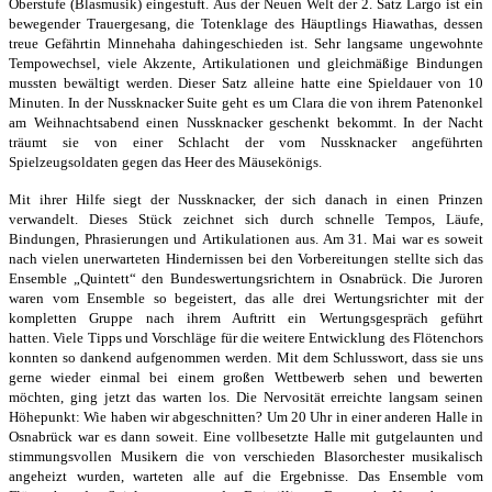
Oberstufe (Blasmusik) eingestuft.
Aus der Neuen Welt der 2. Satz Largo ist ein
bewegender Trauergesang, die Totenklage
des Häuptlings Hiawathas, dessen
treue Gefährtin Minnehaha dahingeschieden ist.
Sehr langsame ungewohnte
Tempowechsel, viele Akzente, Artikulationen und gleichmäßige
Bindungen
mussten bewältigt werden. Dieser Satz alleine hatte eine Spieldauer von 10
Minuten. In der Nussknacker Suite geht es um Clara die von ihrem Patenonkel
am Weihnachtsabend einen Nussknacker geschenkt bekommt. In der Nacht
träumt sie von einer Schlacht der vom Nussknacker angeführten
Spielzeugsoldaten gegen das Heer des Mäusekönigs.
Mit ihrer Hilfe siegt der Nussknacker, der sich danach in einen Prinzen
verwandelt. Dieses
Stück zeichnet sich durch schnelle Tempos, Läufe,
Bindungen, Phrasierungen und
Artikulationen aus. Am 31. Mai war es soweit
nach vielen unerwarteten Hindernissen
bei den Vorbereitungen stellte sich das
Ensemble „Quintett“ den Bundeswertungsrichtern
in Osnabrück. Die Juroren
waren vom Ensemble so begeistert, das alle drei Wertungsrichter
mit der
kompletten Gruppe nach ihrem Auftritt ein Wertungsgespräch geführt
hatten.
Viele Tipps und Vorschläge für die weitere Entwicklung des Flötenchors
konnten so
dankend aufgenommen werden.
Mit dem Schlusswort, dass sie uns
gerne wieder einmal bei einem großen Wettbewerb
sehen und bewerten
möchten, ging jetzt das warten los.
Die Nervosität erreichte langsam seinen
Höhepunkt: Wie haben wir abgeschnitten?
Um 20 Uhr in einer anderen Halle in
Osnabrück war es dann soweit. Eine vollbesetzte
Halle mit gutgelaunten und
stimmungsvollen Musikern die von verschieden Blasorchester
musikalisch
angeheizt wurden, warteten alle auf die Ergebnisse.
Das Ensemble vom