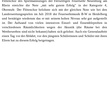
Flötenchor des Spielmannszuges der Freiwilligen Feuerwehr Neuenburg
am
Rhein erreichte die Note „mit sehr gutem Erfolg“ in der Kategorie 4,
Oberstufe.
Der Flötenchor belohnte sich mit der gleichen Note wie bei den
Landeswertungsspielen im Juli 2018 der Feuerwehrmusik B-W in Heidelberg
und bestätigte wiederum das er mit
seinem hohen Niveau sehr gut aufgestellt
ist. D
er Aufwand von vielen intensiven Einzel- und Ensembleproben in
verschiedenen Räumlich
keiten wegen der Akustik (die Räume bei den
Wettbewerben sind nicht bekannt) haben
sich gelohnt. Auch ein Generalauftritt
einen Tag vor der Abfahrt, vor den jüngsten Schülerinnen und Schüler mit ihren
Eltern hat zu diesem Erfolg beigetragen.