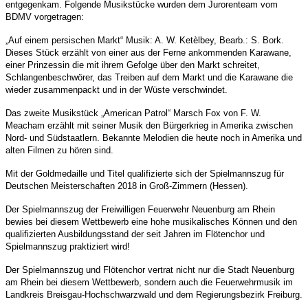
entgegenkam.
Folgende Musikstücke wurden dem Jurorenteam vom
BDMV vorgetragen:
„Auf einem persischen Markt“ Musik: A. W. Ketèlbey, Bearb.: S. Bork.
Dieses Stück
erzählt von einer aus der Ferne ankommenden Karawane,
einer Prinzessin die mit ihrem Gefolge über den Markt schreitet,
Schlangenbeschwörer, das Treiben auf dem Markt und die
Karawane die
wieder zusammenpackt und in der Wüste verschwindet.
Das zweite
Musikstück „American Patrol“ Marsch Fox von F. W.
Meacham erzählt mit seiner
Musik den Bürgerkrieg in Amerika zwischen
Nord- und Südstaatlern. Bekannte
Melodien die heute noch in Amerika und
alten Filmen zu hören sind.
Mit der Goldmedaille und Titel qualifizierte sich der Spielmannszug für
Deutschen Meisterschaften 2018 in Groß-Zimmern (Hessen).
Der Spielmannszug der Freiwilligen Feuerwehr Neuenburg am Rhein
bewies bei diesem
Wettbewerb eine hohe musikalisches Können und den
qualifizierten Ausbildungs
stand der seit Jahren im Flötenchor und
Spielmannszug praktiziert wird!
Der Spielmannszug und Flötenchor vertrat nicht nur die Stadt Neuenburg
am Rhein
bei diesem Wettbewerb, sondern auch die Feuerwehrmusik im
Landkreis Breisgau-Hochschwarzwald und dem Regierungsbezirk Freiburg.