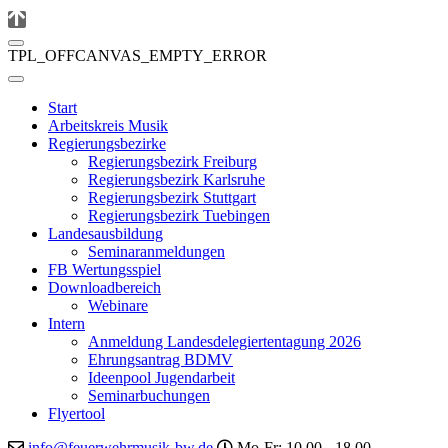
TPL_OFFCANVAS_EMPTY_ERROR
Start
Arbeitskreis Musik
Regierungsbezirke
Regierungsbezirk Freiburg
Regierungsbezirk Karlsruhe
Regierungsbezirk Stuttgart
Regierungsbezirk Tuebingen
Landesausbildung
Seminaranmeldungen
FB Wertungsspiel
Downloadbereich
Webinare
Intern
Anmeldung Landesdelegiertentagung 2026
Ehrungsantrag BDMV
Ideenpool Jugendarbeit
Seminarbuchungen
Flyertool
info@feuerwehrmusik-bw.de
Mo-Fr: 10.00 - 18.00