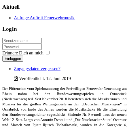
Aktuell
Anfrage Auftritt Feuerwehrmusik
LogIn
Erinnere Dich an mich
Einloggen
Zugangsdaten vergessen?
Veröffentlicht: 12. Juni 2019
Der Flötenchor vom Spielmannszug der Freiwilligen Feuerwehr
Neuenburg am
Rhein nahm bei den Bundeswertungsspielen in Osnabrück
(Niedersachsen)
teil.
Seit November 2018 bereiteten sich die
Musikerinnen und
Musiker für die großen Wertungsspiele an den „Deutschen Musiktagen“
in
Osnabrück vor. Ende des Jahres wurden die Musikstücke für die Einstufung
den
Bundeswertungsrichter zugeschickt. Sinfonie Nr. 9 e-moll „aus der neuen
Welt“ 2. Satz
Largo von Antonin Dvorak und „Die Nussknacker Suite“ Overture
und Marsch von
Pjietr Iljitsch Tschaikowski, wurden in die Kategorie 4,