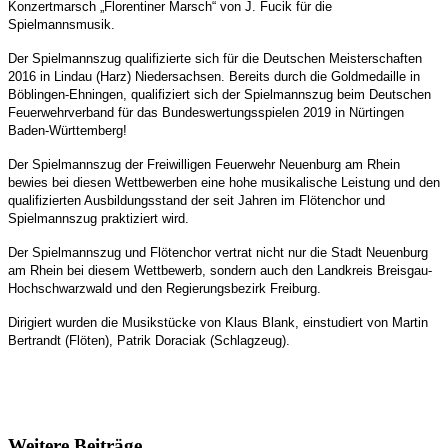
Konzertmarsch „Florentiner Marsch“ von J. Fucik für die
Spielmannsmusik.
Der Spielmannszug qualifizierte sich für die Deutschen Meisterschaften
2016 in Lindau (Harz) Niedersachsen. Bereits durch die Goldmedaille in
Böblingen-Ehningen, qualifiziert sich
der Spielmannszug beim Deutschen
Feuerwehrverband für das Bundeswertungsspielen
2019 in Nürtingen
Baden-Württemberg!
Der Spielmannszug der Freiwilligen Feuerwehr Neuenburg am Rhein
bewies bei diesen
Wettbewerben eine hohe musikalische Leistung und den
qualifizierten Ausbildungs
stand der seit Jahren im Flötenchor und
Spielmannszug praktiziert wird.
Der Spielmannszug und Flötenchor vertrat nicht nur die Stadt Neuenburg
am Rhein
bei diesem Wettbewerb, sondern auch den Landkreis Breisgau-
Hochschwarzwald und
den Regierungsbezirk Freiburg.
Dirigiert wurden die Musikstücke von Klaus Blank, einstudiert von Martin
Bertrandt (Flöten), Patrik Doraciak (Schlagzeug).
Weitere Beiträge ...