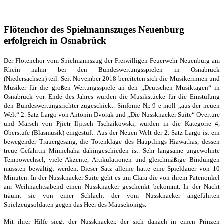
Flötenchor des Spielmannszuges Neuenburg
erfolgreich in Osnabrück
Der Flötenchor vom Spielmannszug der Freiwilligen Feuerwehr
Neuenburg am
Rhein nahm bei den Bundeswertungsspielen in Osnabrück
(Niedersachsen)
teil.
Seit November 2018 bereiteten sich die
Musikerinnen und
Musiker für die großen Wertungsspiele an den „Deutschen Musiktagen“
in
Osnabrück vor. Ende des Jahres wurden die Musikstücke für die Einstufung
den
Bundeswertungsrichter zugeschickt. Sinfonie Nr. 9 e-moll „aus der neuen
Welt“ 2. Satz
Largo von Antonin Dvorak und „Die Nussknacker Suite“ Overture
und Marsch von
Pjietr Iljitsch Tschaikowski, wurden in die Kategorie 4,
Oberstufe (Blasmusik) eingestuft.
Aus der Neuen Welt der 2. Satz Largo ist ein
bewegender Trauergesang, die Totenklage
des Häuptlings Hiawathas, dessen
treue Gefährtin Minnehaha dahingeschieden ist.
Sehr langsame ungewohnte
Tempowechsel, viele Akzente, Artikulationen und gleichmäßige
Bindungen
mussten bewältigt werden. Dieser Satz alleine hatte eine Spieldauer von 10
Minuten. In der Nussknacker Suite geht es um Clara die von ihrem Patenonkel
am Weihnachtsabend einen Nussknacker geschenkt bekommt. In der Nacht
träumt sie von einer Schlacht der vom Nussknacker angeführten
Spielzeugsoldaten gegen das Heer des Mäusekönigs.
Mit ihrer Hilfe siegt der Nussknacker, der sich danach in einen Prinzen