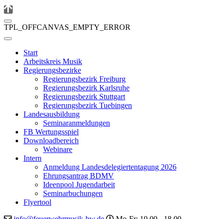
TPL_OFFCANVAS_EMPTY_ERROR
Start
Arbeitskreis Musik
Regierungsbezirke
Regierungsbezirk Freiburg
Regierungsbezirk Karlsruhe
Regierungsbezirk Stuttgart
Regierungsbezirk Tuebingen
Landesausbildung
Seminaranmeldungen
FB Wertungsspiel
Downloadbereich
Webinare
Intern
Anmeldung Landesdelegiertentagung 2026
Ehrungsantrag BDMV
Ideenpool Jugendarbeit
Seminarbuchungen
Flyertool
info@feuerwehrmusik-bw.de
Mo-Fr: 10.00 - 18.00