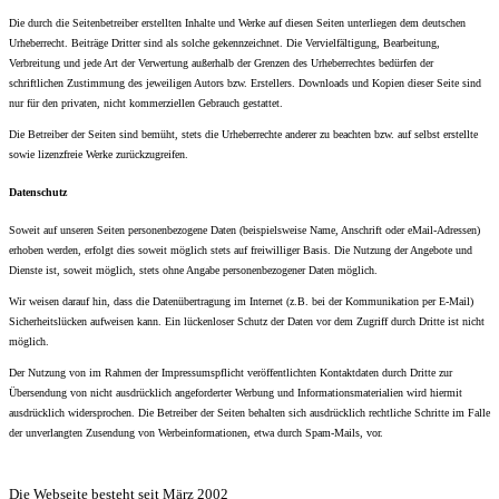
Die durch die Seitenbetreiber erstellten Inhalte und Werke auf diesen Seiten unterliegen dem deutschen
Urheberrecht. Beiträge Dritter sind als solche gekennzeichnet. Die Vervielfältigung, Bearbeitung,
Verbreitung und jede Art der Verwertung außerhalb der Grenzen des Urheberrechtes bedürfen der
schriftlichen Zustimmung des jeweiligen Autors bzw. Erstellers. Downloads und Kopien dieser Seite sind
nur für den privaten, nicht kommerziellen Gebrauch gestattet.
Die Betreiber der Seiten sind bemüht, stets die Urheberrechte anderer zu beachten bzw. auf selbst erstellte
sowie lizenzfreie Werke zurückzugreifen.
Datenschutz
Soweit auf unseren Seiten personenbezogene Daten (beispielsweise Name, Anschrift oder eMail-Adressen)
erhoben werden, erfolgt dies soweit möglich stets auf freiwilliger Basis. Die Nutzung der Angebote und
Dienste ist, soweit möglich, stets ohne Angabe personenbezogener Daten möglich.
Wir weisen darauf hin, dass die Datenübertragung im Internet (z.B. bei der Kommunikation per E-Mail)
Sicherheitslücken aufweisen kann. Ein lückenloser Schutz der Daten vor dem Zugriff durch Dritte ist nicht
möglich.
Der Nutzung von im Rahmen der Impressumspflicht veröffentlichten Kontaktdaten durch Dritte zur
Übersendung von nicht ausdrücklich angeforderter Werbung und Informationsmaterialien wird hiermit
ausdrücklich widersprochen. Die Betreiber der Seiten behalten sich ausdrücklich rechtliche Schritte im Falle
der unverlangten Zusendung von Werbeinformationen, etwa durch Spam-Mails, vor.
Die Webseite besteht seit März 2002