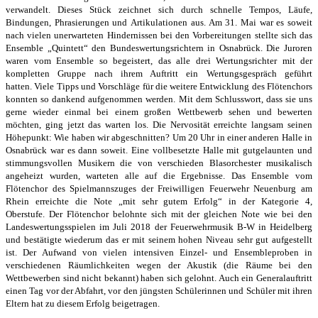
verwandelt. Dieses
Stück zeichnet sich durch schnelle Tempos, Läufe,
Bindungen, Phrasierungen und
Artikulationen aus. Am 31. Mai war es soweit
nach vielen unerwarteten Hindernissen
bei den Vorbereitungen stellte sich das
Ensemble „Quintett“ den Bundeswertungsrichtern
in Osnabrück. Die Juroren
waren vom Ensemble so begeistert, das alle drei Wertungsrichter
mit der
kompletten Gruppe nach ihrem Auftritt ein Wertungsgespräch geführt
hatten.
Viele Tipps und Vorschläge für die weitere Entwicklung des Flötenchors
konnten so
dankend aufgenommen werden.
Mit dem Schlusswort, dass sie uns
gerne wieder einmal bei einem großen Wettbewerb
sehen und bewerten
möchten, ging jetzt das warten los.
Die Nervosität erreichte langsam seinen
Höhepunkt: Wie haben wir abgeschnitten?
Um 20 Uhr in einer anderen Halle in
Osnabrück war es dann soweit. Eine vollbesetzte
Halle mit gutgelaunten und
stimmungsvollen Musikern die von verschieden Blasorchester
musikalisch
angeheizt wurden, warteten alle auf die Ergebnisse.
Das Ensemble vom
Flötenchor des Spielmannszuges der Freiwilligen Feuerwehr Neuenburg
am
Rhein erreichte die Note „mit sehr gutem Erfolg“ in der Kategorie 4,
Oberstufe.
Der Flötenchor belohnte sich mit der gleichen Note wie bei den
Landeswertungsspielen im Juli 2018 der Feuerwehrmusik B-W in Heidelberg
und bestätigte wiederum das er mit
seinem hohen Niveau sehr gut aufgestellt
ist. D
er Aufwand von vielen intensiven Einzel- und Ensembleproben in
verschiedenen Räumlich
keiten wegen der Akustik (die Räume bei den
Wettbewerben sind nicht bekannt) haben
sich gelohnt. Auch ein Generalauftritt
einen Tag vor der Abfahrt, vor den jüngsten Schülerinnen und Schüler mit ihren
Eltern hat zu diesem Erfolg beigetragen.