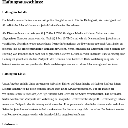
Haftungsaussschluss:
Haftung für Inhalte
Die Inhalte unserer Seiten wurden mit größter Sorgfalt erstellt. Für die Richtigkeit, Vollständigkeit und
Aktualität der Inhalte können wir jedoch keine Gewähr übernehmen.
Als Diensteanbieter sind wir gemäß § 7 Abs.1 TMG für eigene Inhalte auf diesen Seiten nach den
allgemeinen Gesetzen verantwortlich. Nach §§ 8 bis 10 TMG sind wir als Diensteanbieter jedoch nicht
verpflichtet, übermittelte oder gespeicherte fremde Informationen zu überwachen oder nach Umständen zu
forschen, die auf eine rechtswidrige Tätigkeit hinweisen. Verpflichtungen zur Entfernung oder Sperrung der
Nutzung von Informationen nach den allgemeinen Gesetzen bleiben hiervon unberührt. Eine diesbezügliche
Haftung ist jedoch erst ab dem Zeitpunkt der Kenntnis einer konkreten Rechtsverletzung möglich. Bei
bekannt werden von entsprechenden Rechtsverletzungen werden wir diese Inhalte umgehend entfernen.
Haftung für Links
Unser Angebot enthält Links zu externen Webseiten Dritter, auf deren Inhalte wir keinen Einfluss haben.
Deshalb können wir für diese fremden Inhalte auch keine Gewähr übernehmen. Für die Inhalte der
verlinkten Seiten ist stets der jeweilige Anbieter oder Betreiber der Seiten verantwortlich. Die verlinkten
Seiten wurden zum Zeitpunkt der Verlinkung auf mögliche Rechtsverstöße überprüft. Rechtswidrige Inhalte
waren zum Zeitpunkt der Verlinkung nicht erkennbar. Eine permanente inhaltliche Kontrolle der verlinkten
Seiten ist jedoch ohne konkrete Anhaltspunkte einer Rechtsverletzung nicht zumutbar. Bei bekannt werden
von Rechtsverletzungen werden wir derartige Links umgehend entfernen.
Urheberrecht