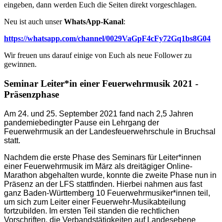
eingeben, dann werden Euch die Seiten direkt vorgeschlagen.
Neu ist auch unser
WhatsApp-Kanal
:
https://whatsapp.com/channel/0029VaGpF4cFy72Gq1bs8G04
Wir freuen uns darauf einige von Euch als neue Follower zu
gewinnen.
Seminar Leiter*in einer Feuerwehrmusik 2021 -
Präsenzphase
Am 24. und 25. September 2021 fand nach 2,5 Jahren
pandemiebedingter Pause ein Lehrgang der
Feuerwehrmusik an der Landesfeuerwehrschule in Bruchsal
statt.
Nachdem die erste Phase des Seminars für Leiter*innen
einer Feuerwehrmusik im März als dreitägiger Online-
Marathon abgehalten wurde, konnte die zweite Phase nun in
Präsenz an der LFS stattfinden. Hierbei nahmen aus fast
ganz Baden-Württemberg 10 Feuerwehrmusiker*innen teil,
um sich zum Leiter einer Feuerwehr-Musikabteilung
fortzubilden. Im ersten Teil standen die rechtlichen
Vorschriften, die Verbandstätigkeiten auf Landesebene