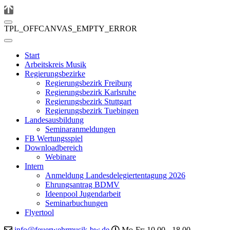
TPL_OFFCANVAS_EMPTY_ERROR
Start
Arbeitskreis Musik
Regierungsbezirke
Regierungsbezirk Freiburg
Regierungsbezirk Karlsruhe
Regierungsbezirk Stuttgart
Regierungsbezirk Tuebingen
Landesausbildung
Seminaranmeldungen
FB Wertungsspiel
Downloadbereich
Webinare
Intern
Anmeldung Landesdelegiertentagung 2026
Ehrungsantrag BDMV
Ideenpool Jugendarbeit
Seminarbuchungen
Flyertool
info@feuerwehrmusik-bw.de
Mo-Fr: 10.00 - 18.00