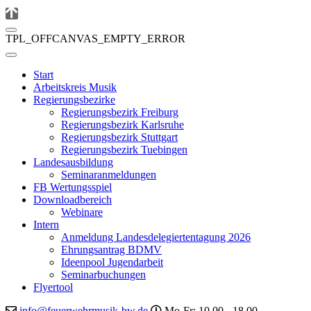
TPL_OFFCANVAS_EMPTY_ERROR
Start
Arbeitskreis Musik
Regierungsbezirke
Regierungsbezirk Freiburg
Regierungsbezirk Karlsruhe
Regierungsbezirk Stuttgart
Regierungsbezirk Tuebingen
Landesausbildung
Seminaranmeldungen
FB Wertungsspiel
Downloadbereich
Webinare
Intern
Anmeldung Landesdelegiertentagung 2026
Ehrungsantrag BDMV
Ideenpool Jugendarbeit
Seminarbuchungen
Flyertool
info@feuerwehrmusik-bw.de
Mo-Fr: 10.00 - 18.00