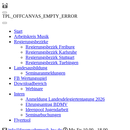
TPL_OFFCANVAS_EMPTY_ERROR
Start
Arbeitskreis Musik
Regierungsbezirke
Regierungsbezirk Freiburg
Regierungsbezirk Karlsruhe
Regierungsbezirk Stuttgart
Regierungsbezirk Tuebingen
Landesausbildung
Seminaranmeldungen
FB Wertungsspiel
Downloadbereich
Webinare
Intern
Anmeldung Landesdelegiertentagung 2026
Ehrungsantrag BDMV
Ideenpool Jugendarbeit
Seminarbuchungen
Flyertool
info@feuerwehrmusik-bw.de
Mo-Fr: 10.00 - 18.00